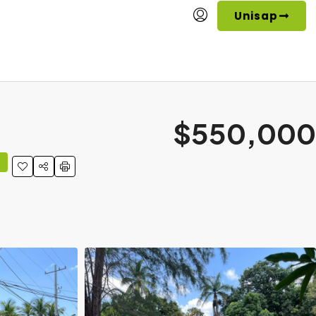
Unisap
$550,000
A