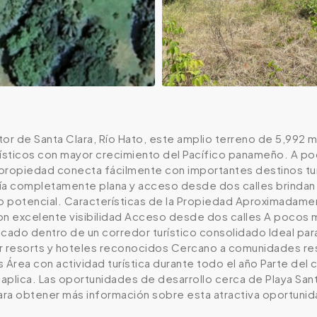
tor de Santa Clara, Río Hato, este amplio terreno de 5,992
rísticos con mayor crecimiento del Pacífico panameño. A poc
 propiedad conecta fácilmente con importantes destinos tur
ía completamente plana y acceso desde dos calles brindan gr
o potencial. Características de la Propiedad Aproximadamen
on excelente visibilidad Acceso desde dos calles A pocos m
cado dentro de un corredor turístico consolidado Ideal para
resorts y hoteles reconocidos Cercano a comunidades resi
os Área con actividad turística durante todo el año Parte d
aplica. Las oportunidades de desarrollo cerca de Playa San
ra obtener más información sobre esta atractiva oportunida