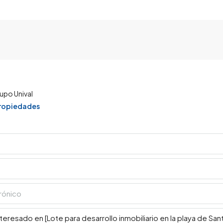
upo Unival
propiedades