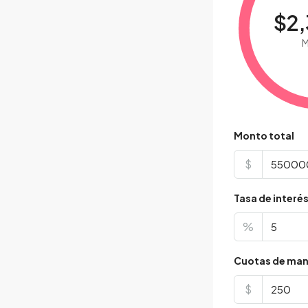
$2,
M
Monto total
$
Tasa de interé
%
Cuotas de man
$