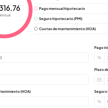
316.76
Pago mensual hipotecario
ensual
Seguro hipotecario (PMI)
Cuotas de mantenimiento (HOA)
Pago ini
%
s
Plazo d
tenimiento (HOA)
Seguro 
%