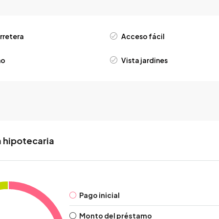
rretera
Acceso fácil
no
Vista jardines
 hipotecaria
Pago inicial
Monto del préstamo