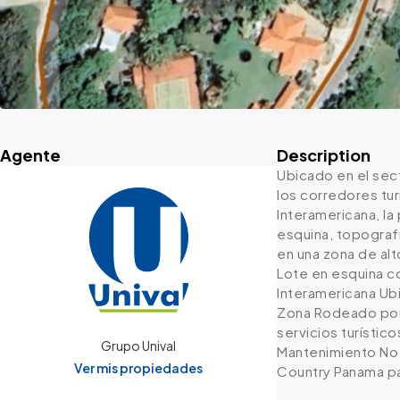
Agente
Description
Ubicado en el sec
los corredores tu
Interamericana, la
esquina, topograf
en una zona de alt
Lote en esquina c
Interamericana Ubi
Zona Rodeado por 
servicios turístic
Grupo Unival
Mantenimiento No 
Ver mis propiedades
Country Panama pa