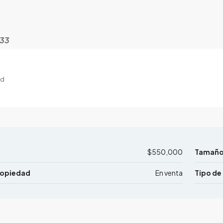
533
ad
$550,000
Tamaño 
ropiedad
En venta
Tipo de