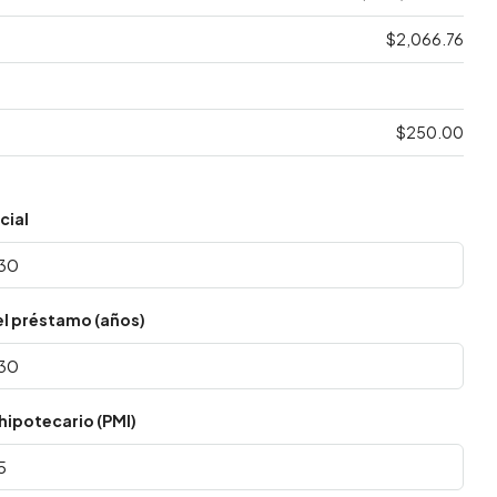
$2,066.76
$250.00
cial
el préstamo (años)
hipotecario (PMI)