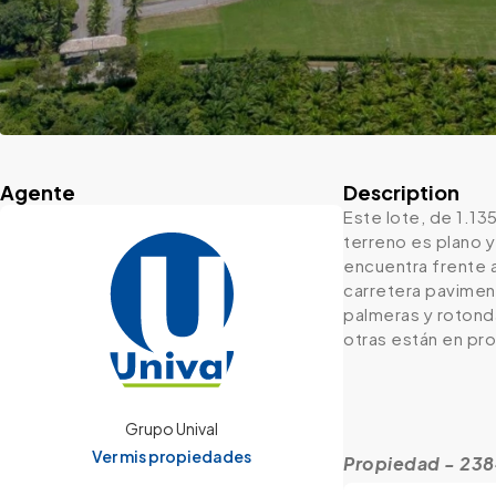
Agente
Description
Este lote, de 1.13
terreno es plano y
encuentra frente 
carretera paviment
palmeras y rotonda
otras están en pro
Grupo Unival
Ver mis propiedades
Propiedad - 23