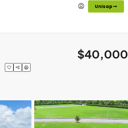
Unisap
$40,000