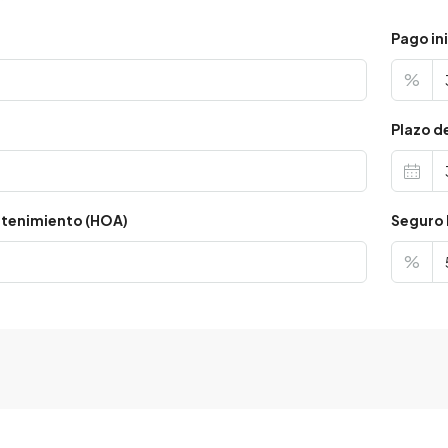
Pago ini
%
s
Plazo d
tenimiento (HOA)
Seguro 
%