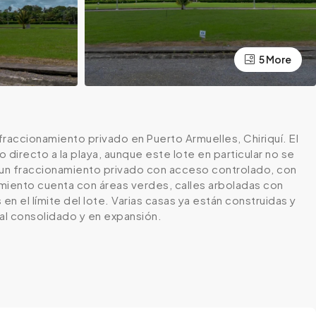
5 More
raccionamiento privado en Puerto Armuelles, Chiriquí. El
directo a la playa, aunque este lote en particular no se
 un fraccionamiento privado con acceso controlado, con
namiento cuenta con áreas verdes, calles arboladas con
n el límite del lote. Varias casas ya están construidas y
ial consolidado y en expansión.