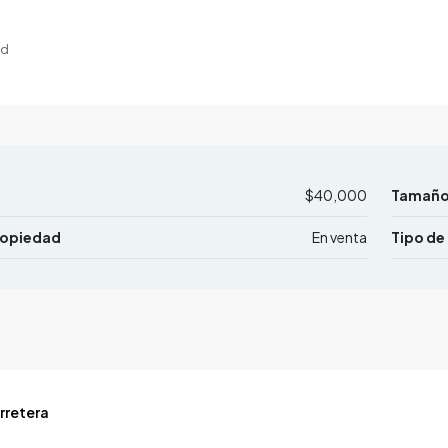
ad
$40,000
Tamaño 
ropiedad
En venta
Tipo de
rretera