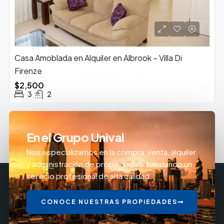
Casa Amoblada en Alquiler en Albrook – Villa Di
Firenze
$2,500
3
2
En el Grupo Unival
Nos especializamos en la compra, venta, alquiler
y administración de propiedades, brindando un
servicio profesional de alta calidad.
CONOCE NUESTRAS PROPIEDADES