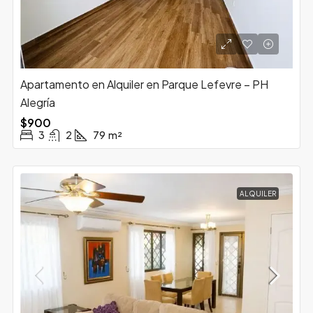
Apartamento en Alquiler en Parque Lefevre – PH
Alegría
$900
3
2
79
m²
ALQUILER