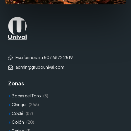
Escríbenos al +507 6872 2519
admin@grupounival.com
Zonas
Bocas del Toro
(5)
Chiriqui
(268)
Coclé
(87)
Colón
(20)
Darien
(1)