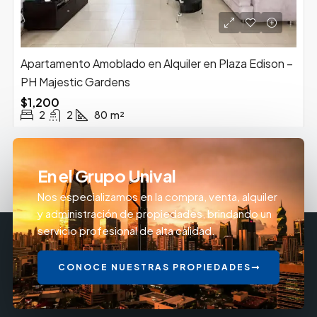
Apartamento Amoblado en Alquiler en Plaza Edison –
PH Majestic Gardens
$1,200
2
2
80
m²
En el Grupo Unival
Nos especializamos en la compra, venta, alquiler
y administración de propiedades, brindando un
servicio profesional de alta calidad.
CONOCE NUESTRAS PROPIEDADES