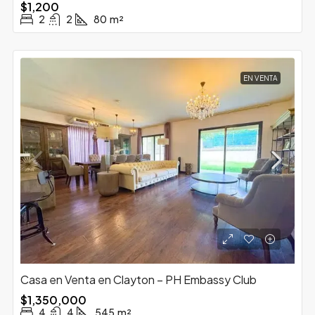
$1,200
2
2
80
m²
EN VENTA
Casa en Venta en Clayton – PH Embassy Club
$1,350,000
4
4
545
m²