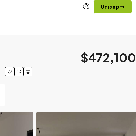
Unisap
$472,100