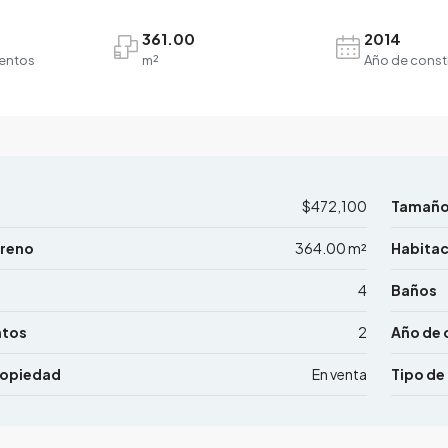
361.00
2014
entos
m²
Año de const
$472,100
Tamañ
rreno
364.00 m²
Habita
4
Baños
ntos
2
Año de 
ropiedad
En venta
Tipo de