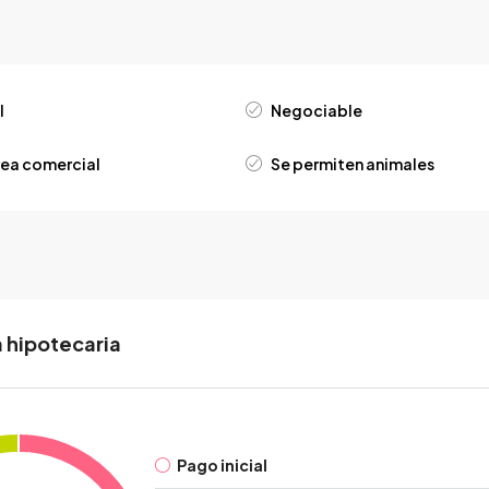
l
Negociable
rea comercial
Se permiten animales
 hipotecaria
Pago inicial