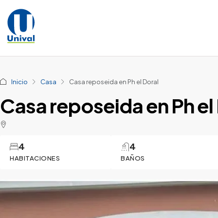
Inicio
Casa
Casa reposeida en Ph el Doral
Casa reposeida en Ph el
4
4
HABITACIONES
BAÑOS