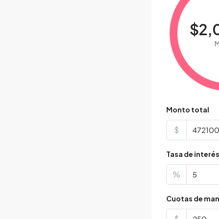
$2,
M
Monto total
$
Tasa de interé
%
Cuotas de man
$