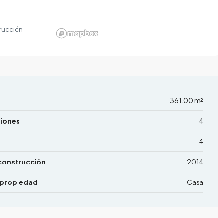
rucción
o
361.00 m²
ciones
4
4
construcción
2014
 propiedad
Casa