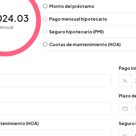
Monto del préstamo
024.03
Pago mensual hipotecario
ensual
Seguro hipotecario (PMI)
Cuotas de mantenimiento (HOA)
Pago ini
%
s
Plazo d
tenimiento (HOA)
Seguro 
%