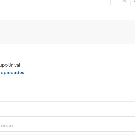
upo Unival
propiedades