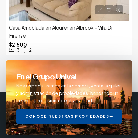
Casa Amoblada en Alquiler en Albrook – Villa Di
Firenze
$2,500
3
2
En el Grupo Unival
Nos especializamos en la compra, venta, alquiler
y administración de propiedades, brindando un
servicio profesional de alta calidad.
CONOCE NUESTRAS PROPIEDADES