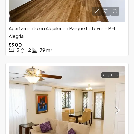
Apartamento en Alquiler en Parque Lefevre – PH
Alegría
$900
3
2
79
m²
ALQUILER