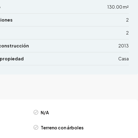
o
130.00 m²
ciones
2
2
construcción
2013
 propiedad
Casa
N/A
Terreno con árboles