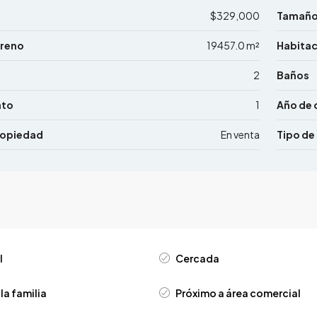
$329,000
Tamañ
rreno
19457.0 m²
Habita
2
Baños
nto
1
Año de 
ropiedad
En venta
Tipo de
l
Cercada
la familia
Próximo a área comercial