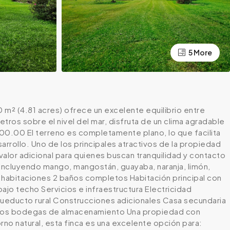
5 More
m² (4.81 acres) ofrece un excelente equilibrio entre
ros sobre el nivel del mar, disfruta de un clima agradable
000.00 El terreno es completamente plano, lo que facilita
rrollo. Uno de los principales atractivos de la propiedad
 valor adicional para quienes buscan tranquilidad y contacto
, incluyendo mango, mangostán, guayaba, naranja, limón,
2 habitaciones 2 baños completos Habitación principal con
ajo techo Servicios e infraestructura Electricidad
ueducto rural Construcciones adicionales Casa secundaria
 Dos bodegas de almacenamiento Una propiedad con
rno natural, esta finca es una excelente opción para: