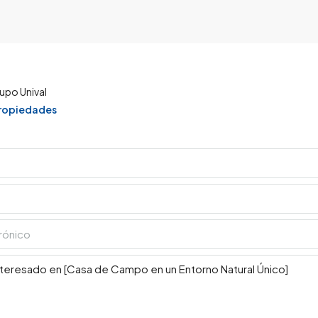
upo Unival
propiedades