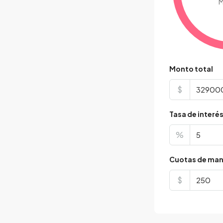
M
Monto total
$
Tasa de interé
%
Cuotas de man
$