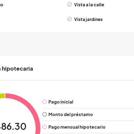
no
Vista a la calle
Vista jardines
 hipotecaria
Pago inicial
Monto del préstamo
486.30
Pago mensual hipotecario