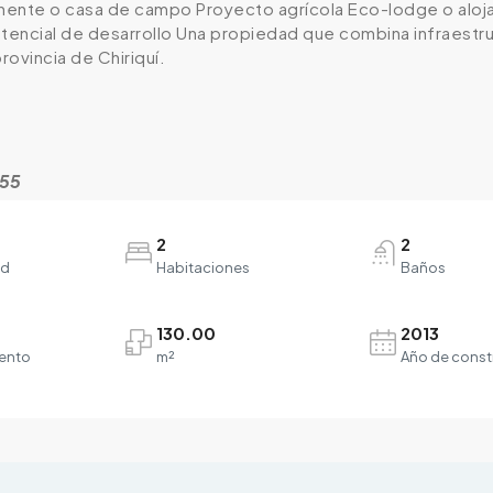
ente o casa de campo Proyecto agrícola Eco-lodge o alojami
tencial de desarrollo Una propiedad que combina infraestru
rovincia de Chiriquí.
355
2
2
ad
Habitaciones
Baños
130.00
2013
ento
m²
Año de const