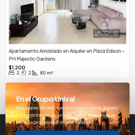
Apartamento Amoblado en Alquiler en Plaza Edison –
PH Majestic Gardens
$1,200
2
2
80
m²
En el Grupo Unival
Nos especializamos en la compra, venta, alquiler
y administración de propiedades, brindando un
servicio profesional de alta calidad.