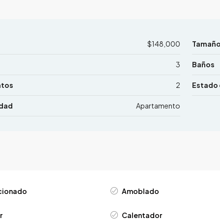
$148,000
Tamañ
3
Baños
ntos
2
Estado 
edad
Apartamento
icionado
Amoblado
r
Calentador