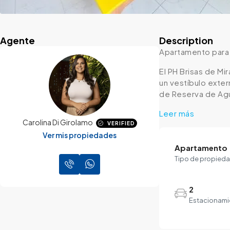
Agente
Description
Apartamento para I
El PH Brisas de Mi
un vestíbulo exter
de Reserva de Agu
Leer más
Carolina Di Girolamo
VERIFIED
Ver mis propiedades
Apartamento
Tipo de propied
2
Estacionami