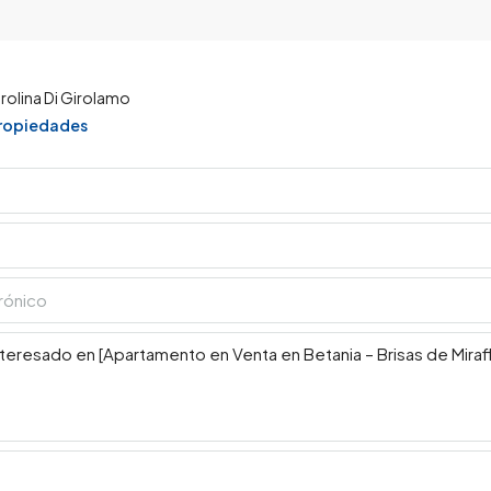
rolina Di Girolamo
propiedades