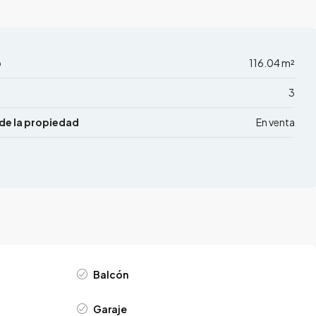
o
116.04 m²
3
de la propiedad
En venta
Balcón
Garaje