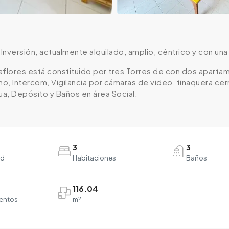
nversión, actualmente alquilado, amplio, céntrico y con una
raflores está constituido por tres Torres de con dos aparta
no, Intercom, Vigilancia por cámaras de video, tinaquera cer
a, Depósito y Baños en área Social.
3
3
ad
Habitaciones
Baños
116.04
entos
m²