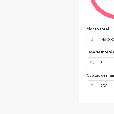
Monto total
$
Tasa de interé
%
Cuotas de man
$