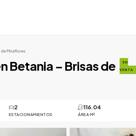
 de Miraflores
 Betania – Brisas de
EN
VENTA
2
116.04
ESTACIONAMIENTOS
ÁREA M²