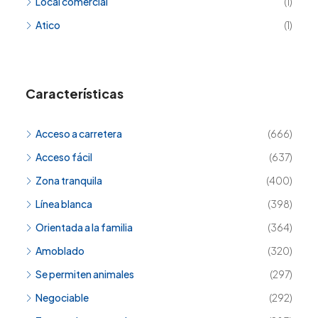
Local comercial
(1)
Atico
(1)
Características
Acceso a carretera
(666)
Acceso fácil
(637)
Zona tranquila
(400)
Línea blanca
(398)
Orientada a la familia
(364)
Amoblado
(320)
Se permiten animales
(297)
Negociable
(292)