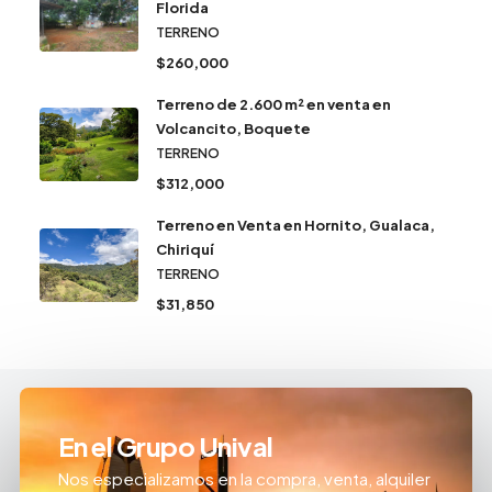
Florida
TERRENO
$260,000
Terreno de 2.600 m² en venta en
Volcancito, Boquete
TERRENO
$312,000
Terreno en Venta en Hornito, Gualaca,
Chiriquí
TERRENO
$31,850
En el Grupo Unival
Nos especializamos en la compra, venta, alquiler