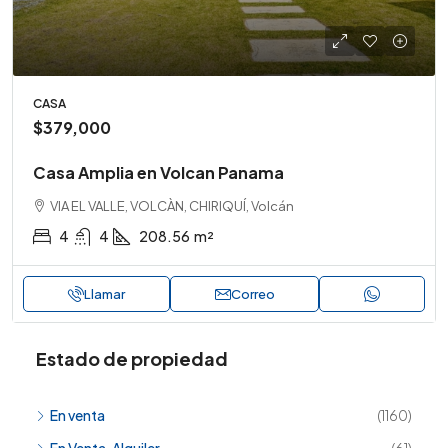
CASA
$379,000
Casa Amplia en Volcan Panama
VIA EL VALLE, VOLCÀN, CHIRIQUÍ, Volcán
4
4
208.56
m²
Llamar
Correo
Estado de propiedad
En venta
(1160)