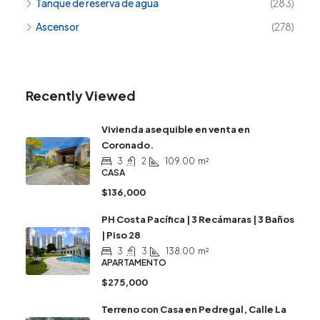
Tanque de reserva de agua
(283)
Ascensor
(278)
Recently Viewed
Vivienda asequible en venta en
Coronado.
3
2
109.00
m²
CASA
$136,000
PH Costa Pacífica | 3 Recámaras | 3 Baños
| Piso 28
3
3
138.00
m²
APARTAMENTO
$275,000
Terreno con Casa en Pedregal, Calle La