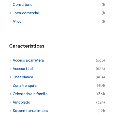
Consultorio
(1)
Local comercial
(1)
Atico
(1)
Características
Acceso a carretera
(663)
Acceso fácil
(636)
Línea blanca
(404)
Zona tranquila
(401)
Orientada a la familia
(361)
Amoblado
(324)
Se permiten animales
(291)