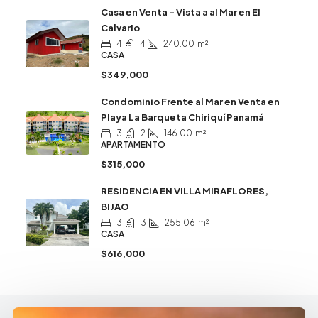
Casa en Venta – Vista a al Mar en El
Calvario
4
4
240.00
m²
CASA
$349,000
Condominio Frente al Mar en Venta en
Playa La Barqueta Chiriquí Panamá
3
2
146.00
m²
APARTAMENTO
$315,000
RESIDENCIA EN VILLA MIRAFLORES,
BIJAO
3
3
255.06
m²
CASA
$616,000