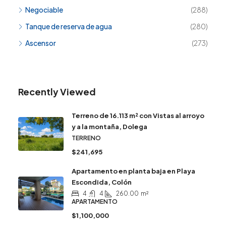
Negociable
(288)
Tanque de reserva de agua
(280)
Ascensor
(273)
Recently Viewed
Terreno de 16.113 m² con Vistas al arroyo
y a la montaña, Dolega
TERRENO
$241,695
Apartamento en planta baja en Playa
Escondida, Colón
4
4
260.00
m²
APARTAMENTO
$1,100,000