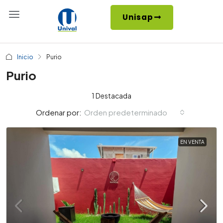
Unisap
Inicio
Purio
Purio
1 Destacada
Orden predeterminado
Ordenar por:
EN VENTA