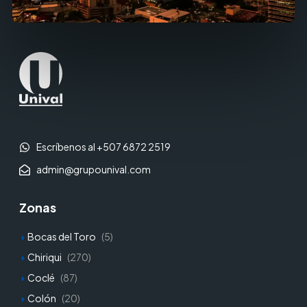
Escríbenos al +507 6872 2519
admin@grupounival.com
Zonas
Bocas del Toro
(5)
Chiriqui
(270)
Coclé
(87)
Colón
(20)