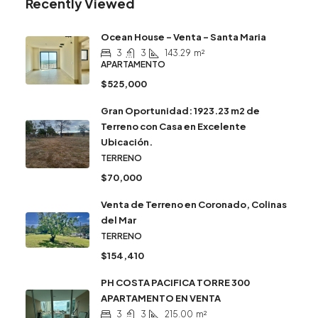
Recently Viewed
Ocean House – Venta – Santa Maria
3
3
143.29
m²
APARTAMENTO
$525,000
Gran Oportunidad: 1923.23 m2 de
Terreno con Casa en Excelente
Ubicación.
TERRENO
$70,000
Venta de Terreno en Coronado, Colinas
del Mar
TERRENO
$154,410
PH COSTA PACIFICA TORRE 300
APARTAMENTO EN VENTA
3
3
215.00
m²