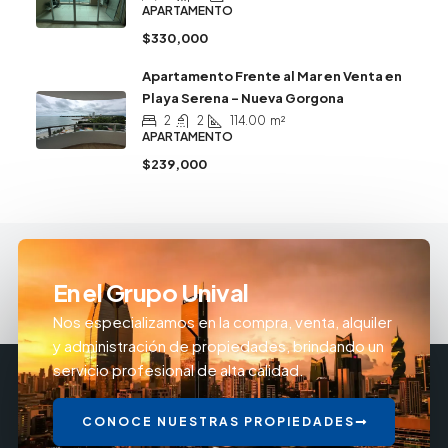
APARTAMENTO
$330,000
Apartamento Frente al Mar en Venta en
Playa Serena – Nueva Gorgona
2
2
114.00
m²
APARTAMENTO
$239,000
En el Grupo Unival
Nos especializamos en la compra, venta, alquiler
y administración de propiedades, brindando un
servicio profesional de alta calidad.
CONOCE NUESTRAS PROPIEDADES