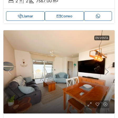
2
2
7567.00
m²
Llamar
Correo
EN VENTA