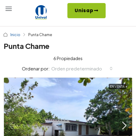
Unisap
Inicio
Punta Chame
Punta Chame
6 Propiedades
Orden predeterminado
Ordenar por:
EN VENTA