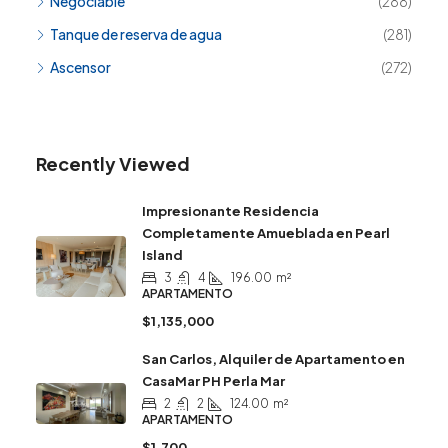
Negociable
(288)
Tanque de reserva de agua
(281)
Ascensor
(272)
Recently Viewed
Impresionante Residencia
Completamente Amueblada en Pearl
Island
3
4
196.00
m²
APARTAMENTO
$1,135,000
San Carlos, Alquiler de Apartamento en
CasaMar PH Perla Mar
2
2
124.00
m²
APARTAMENTO
$1,700