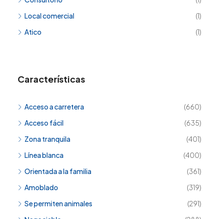
Local comercial
(1)
Atico
(1)
Características
Acceso a carretera
(660)
Acceso fácil
(635)
Zona tranquila
(401)
Línea blanca
(400)
Orientada a la familia
(361)
Amoblado
(319)
Se permiten animales
(291)