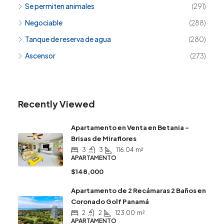
Se permiten animales
(291)
Negociable
(288)
Tanque de reserva de agua
(280)
Ascensor
(273)
Recently Viewed
Apartamento en Venta en Betania –
Brisas de Miraflores
3
3
116.04
m²
APARTAMENTO
$148,000
Apartamento de 2 Recámaras 2 Baños en
Coronado Golf Panamá
2
2
123.00
m²
APARTAMENTO