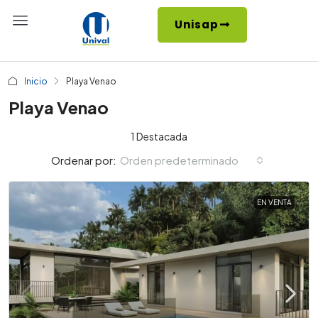
Unisap
Inicio
Playa Venao
Playa Venao
1 Destacada
Orden predeterminado
Ordenar por:
EN VENTA