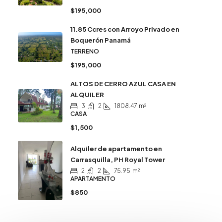
$195,000
11.85 Ccres con Arroyo Privado en
Boquerón Panamá
TERRENO
$195,000
ALTOS DE CERRO AZUL CASA EN
ALQUILER
3
2
1808.47
m²
CASA
$1,500
Alquiler de apartamento en
Carrasquilla, PH Royal Tower
2
2
75.95
m²
APARTAMENTO
$850