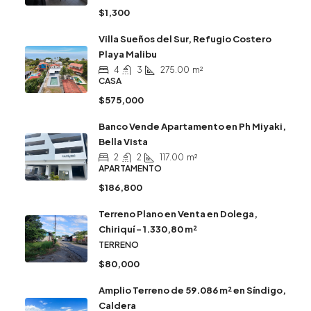
$1,300
Villa Sueños del Sur, Refugio Costero
Playa Malibu
4
3
275.00
m²
CASA
$575,000
Banco Vende Apartamento en Ph Miyaki,
Bella Vista
2
2
117.00
m²
APARTAMENTO
$186,800
Terreno Plano en Venta en Dolega,
Chiriquí – 1.330,80 m²
TERRENO
$80,000
Amplio Terreno de 59.086 m² en Síndigo,
Caldera