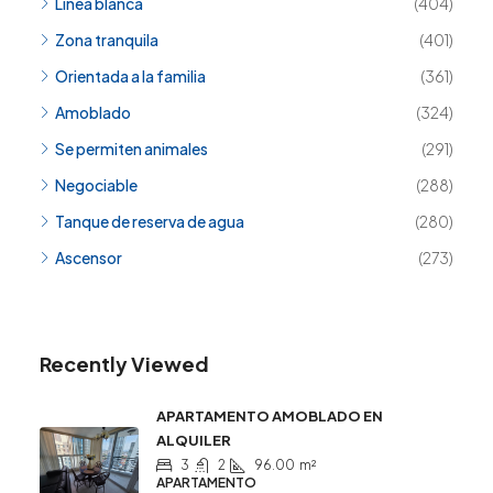
Línea blanca
(404)
Zona tranquila
(401)
Orientada a la familia
(361)
Amoblado
(324)
Se permiten animales
(291)
Negociable
(288)
Tanque de reserva de agua
(280)
Ascensor
(273)
Recently Viewed
APARTAMENTO AMOBLADO EN
ALQUILER
3
2
96.00
m²
APARTAMENTO