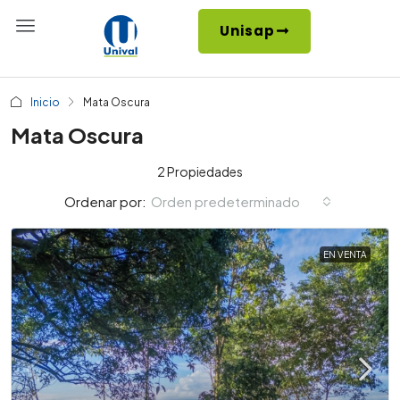
Unisap
Inicio
Mata Oscura
Mata Oscura
2 Propiedades
Orden predeterminado
Ordenar por:
EN VENTA