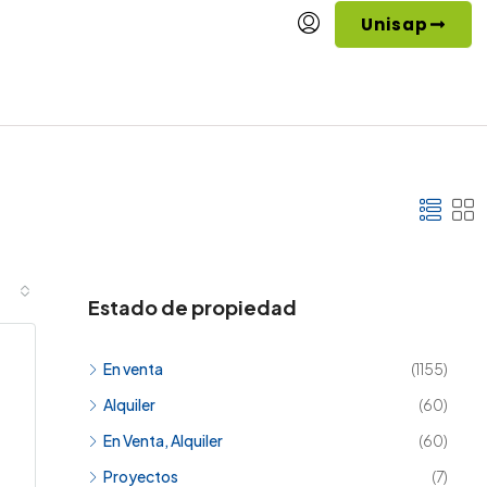
Unisap
Estado de propiedad
En venta
(1155)
Alquiler
(60)
En Venta, Alquiler
(60)
Proyectos
(7)