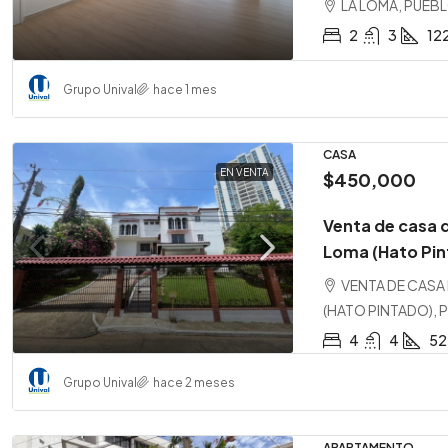
LA LOMA, PUEBL
2
3
12
Grupo Unival
hace 1 mes
CASA
EN VENTA
$450,000
Venta de casa d
Loma (Hato Pin
VENTA DE CASA
(HATO PINTADO), 
4
4
52
Grupo Unival
hace 2 meses
APARTAMENTO