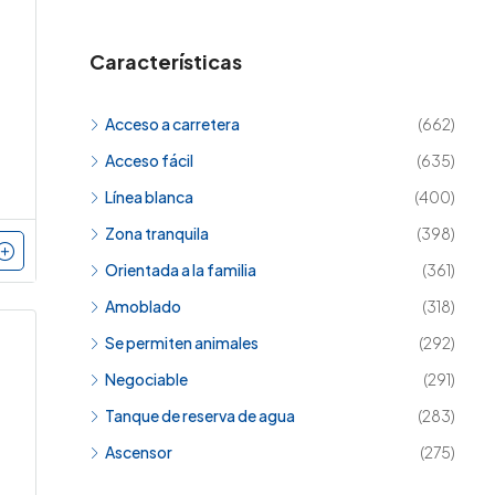
Características
Acceso a carretera
(662)
Acceso fácil
(635)
Línea blanca
(400)
Zona tranquila
(398)
Orientada a la familia
(361)
Amoblado
(318)
Se permiten animales
(292)
Negociable
(291)
Tanque de reserva de agua
(283)
Ascensor
(275)