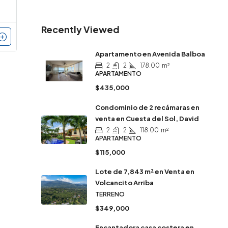
Recently Viewed
Apartamento en Avenida Balboa
2
2
178.00
m²
APARTAMENTO
$435,000
Condominio de 2 recámaras en
venta en Cuesta del Sol, David
2
2
118.00
m²
APARTAMENTO
$115,000
Lote de 7,843 m² en Venta en
Volcancito Arriba
TERRENO
$349,000
Encantadora casa costera en