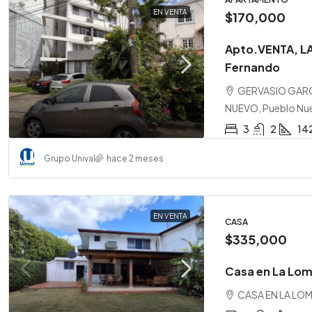
EN VENTA
$170,000
Apto.VENTA, LA
Fernando
GERVASIO GARC
NUEVO, Pueblo Nu
3
2
14
Grupo Unival
hace 2 meses
EN VENTA
CASA
$335,000
Casa en La Lom
CASA EN LA LOM