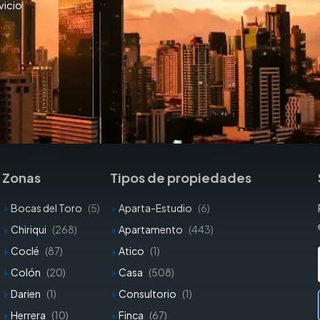
vicio
Zonas
Tipos de propiedades
Bocas del Toro
(5)
Aparta-Estudio
(6)
Chiriqui
(268)
Apartamento
(443)
Coclé
(87)
Atico
(1)
Colón
(20)
Casa
(508)
Darien
(1)
Consultorio
(1)
Herrera
(10)
Finca
(67)