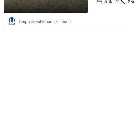
3
2
26
Grupo Unival
hace 3 meses