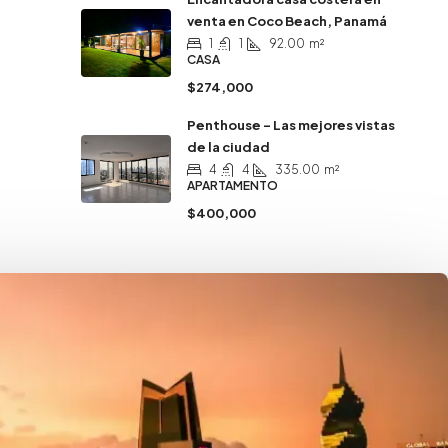
venta en Coco Beach, Panamá
1
1
92.00
m²
CASA
$274,000
Penthouse – Las mejores vistas
de la ciudad
4
4
335.00
m²
APARTAMENTO
$400,000