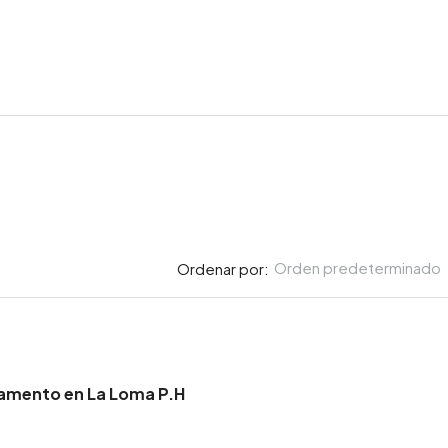
Orden predeterminado
Ordenar por:
amento en La Loma P.H