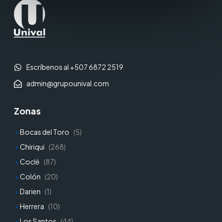
Escríbenos al +507 6872 2519
admin@grupounival.com
Zonas
Bocas del Toro
(5)
Chiriqui
(268)
Coclé
(87)
Colón
(20)
Darien
(1)
Herrera
(10)
Los Santos
(44)