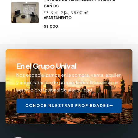
BAÑOS
3
2
98.00
m²
APARTAMENTO
$1,000
En el Grupo Unival
Nos especializamos en la compra, venta, alquiler
y administración de propiedades, brindando un
servicio profesional de alta calidad.
CONOCE NUESTRAS PROPIEDADES