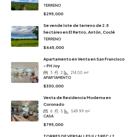
TERRENO
$295,000
Se vende lote de terreno de 2.5
hectáres en El Retiro, Antón, Coclé
TERRENO
$465,000
Apartamento en Venta en San Francisco
– PH Joy
3
2
214.00
m²
APARTAMENTO
$330,000
Venta de Residencia Moderna en
Coronado
6
5
549.99
m²
CASA
$795,000
TORRES DE VERSALLES II / 3 REC / 2