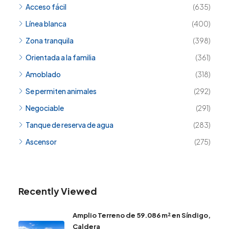
Acceso fácil
(635)
Línea blanca
(400)
Zona tranquila
(398)
Orientada a la familia
(361)
Amoblado
(318)
Se permiten animales
(292)
Negociable
(291)
Tanque de reserva de agua
(283)
Ascensor
(275)
Recently Viewed
Amplio Terreno de 59.086 m² en Síndigo,
Caldera