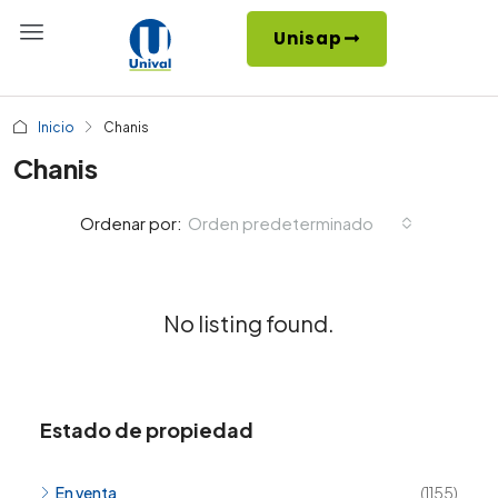
Unisap
Inicio
Chanis
Chanis
Orden predeterminado
Ordenar por:
No listing found.
Estado de propiedad
En venta
(1155)