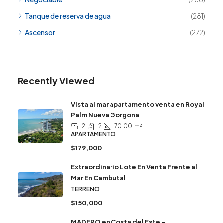
Tanque de reserva de agua
(281)
Ascensor
(272)
Recently Viewed
Vista al mar apartamento venta en Royal
Palm Nueva Gorgona
2
2
70.00
m²
APARTAMENTO
$179,000
Extraordinario Lote En Venta Frente al
Mar En Cambutal
TERRENO
$150,000
MADERO en Costa del Este –