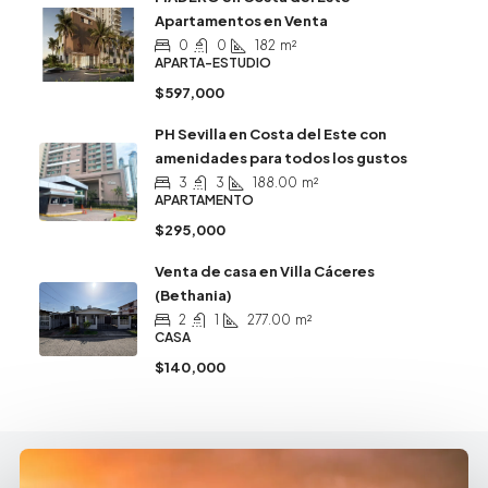
Apartamentos en Venta
0
0
182
m²
APARTA-ESTUDIO
$597,000
PH Sevilla en Costa del Este con
amenidades para todos los gustos
3
3
188.00
m²
APARTAMENTO
$295,000
Venta de casa en Villa Cáceres
(Bethania)
2
1
277.00
m²
CASA
$140,000