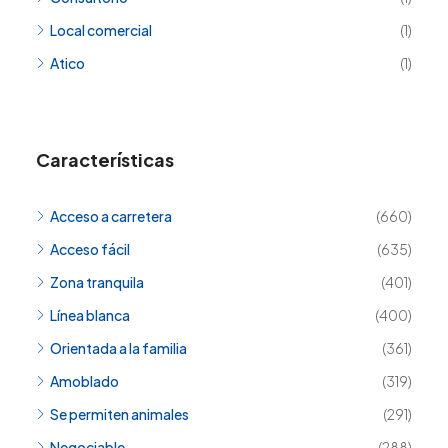
Local comercial
(1)
Atico
(1)
Características
Acceso a carretera
(660)
Acceso fácil
(635)
Zona tranquila
(401)
Línea blanca
(400)
Orientada a la familia
(361)
Amoblado
(319)
Se permiten animales
(291)
Negociable
(288)