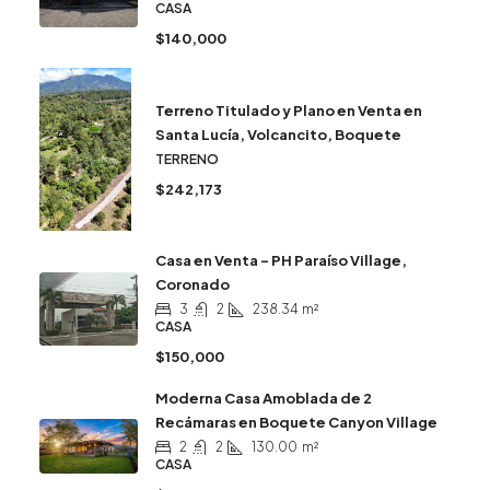
CASA
$140,000
Terreno Titulado y Plano en Venta en
Santa Lucía, Volcancito, Boquete
TERRENO
$242,173
Casa en Venta – PH Paraíso Village,
Coronado
3
2
238.34
m²
CASA
$150,000
Moderna Casa Amoblada de 2
Recámaras en Boquete Canyon Village
2
2
130.00
m²
CASA