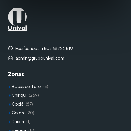
Escríbenos al +507 6872 2519
admin@grupounival.com
Zonas
Bocas del Toro
(5)
Chiriqui
(269)
Coclé
(87)
Colón
(20)
Darien
(1)
Herrera
(10)