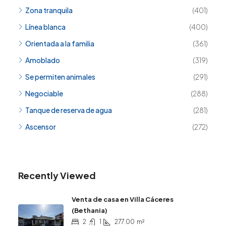
Zona tranquila
(401)
Línea blanca
(400)
Orientada a la familia
(361)
Amoblado
(319)
Se permiten animales
(291)
Negociable
(288)
Tanque de reserva de agua
(281)
Ascensor
(272)
Recently Viewed
Venta de casa en Villa Cáceres
(Bethania)
2
1
277.00
m²