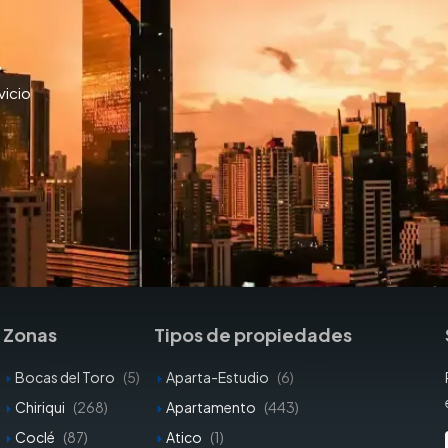
y
vicio
Zonas
Tipos de propiedades
Bocas del Toro
(5)
Aparta-Estudio
(6)
Chiriqui
(268)
Apartamento
(443)
Coclé
(87)
Atico
(1)