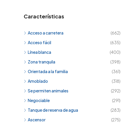
Características
Acceso a carretera
(662)
Acceso fácil
(635)
Línea blanca
(400)
Zona tranquila
(398)
Orientada a la familia
(361)
Amoblado
(318)
Se permiten animales
(292)
Negociable
(291)
Tanque de reserva de agua
(283)
Ascensor
(275)