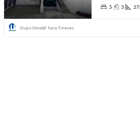
3
3
27
Grupo Unival
hace 3 meses