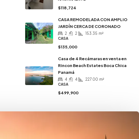
$118,724
CASA REMODELADA CON AMPLIO
JARDÍN CERCA DE CORONADO
2
2
153.35
m²
CASA
$135,000
Casa de 4 Recámaras en venta en
Rincon Beach Estates Boca Chica
Panamá
4
4
227.00
m²
CASA
$499,900