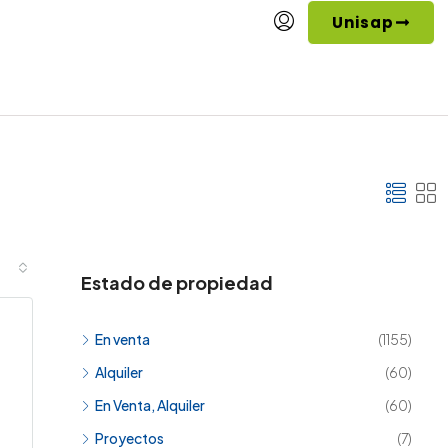
Unisap
Estado de propiedad
En venta
(1155)
Alquiler
(60)
En Venta, Alquiler
(60)
Proyectos
(7)