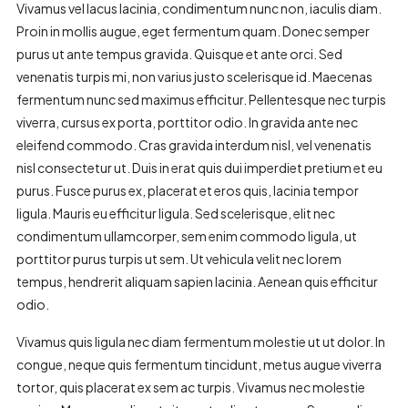
Vivamus vel lacus lacinia, condimentum nunc non, iaculis diam.
Proin in mollis augue, eget fermentum quam. Donec semper
purus ut ante tempus gravida. Quisque et ante orci. Sed
venenatis turpis mi, non varius justo scelerisque id. Maecenas
fermentum nunc sed maximus efficitur. Pellentesque nec turpis
viverra, cursus ex porta, porttitor odio. In gravida ante nec
eleifend commodo. Cras gravida interdum nisl, vel venenatis
nisl consectetur ut. Duis in erat quis dui imperdiet pretium et eu
purus. Fusce purus ex, placerat et eros quis, lacinia tempor
ligula. Mauris eu efficitur ligula. Sed scelerisque, elit nec
condimentum ullamcorper, sem enim commodo ligula, ut
porttitor purus turpis ut sem. Ut vehicula velit nec lorem
tempus, hendrerit aliquam sapien lacinia. Aenean quis efficitur
odio.
Vivamus quis ligula nec diam fermentum molestie ut ut dolor. In
congue, neque quis fermentum tincidunt, metus augue viverra
tortor, quis placerat ex sem ac turpis. Vivamus nec molestie