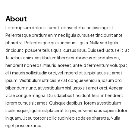
About
Lorem ipsum dolor sit amet, consectetur adipiscing elit.
Pellentesque pretium enim nec ligula cursus et tincidunt ante
pharetra. Pellentesque quis tincidunt ligula. Nulla sed ligula
tincidunt, posuere tellus quis, cursus risus. Duis sed luctus elit, at
faucibus enim. Vestibulum libero mi, rhoncus et sodales eu,
hendrerit non eros. Mauris laoreet, ante id fermentum volutpat,
elit mauris sollicitudin orci, vel imperdiet turpis lacus sit amet
ipsum. Vestibulum ultrices, ex at congue vehicula, ipsum orci
bibendum nunc, at vestibulum nisl justo sit amet orci. Aenean
vitae congue magna. Duis dapibus tincidunt felis, in hendrerit
lorem cursus sit amet. Quisque dapibus, lorem a vestibulum
scelerisque, ligula nisl placerat turpis, eu venenatis sapien dolor
in quam. Ut eu tortor sollicitudin leo sodales pharetra. Nulla
eget posuere arcu.