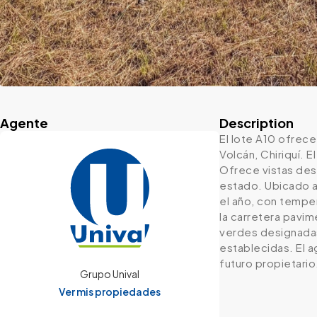
Agente
Description
El lote A10 ofrece
Volcán, Chiriquí. E
Ofrece vistas desp
estado. Ubicado a
el año, con temper
la carretera pavim
verdes designadas
establecidas. El a
futuro propietario
Grupo Unival
Ver mis propiedades