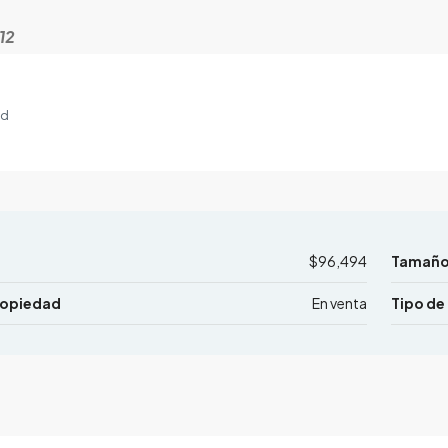
12
ad
$96,494
Tamaño 
ropiedad
En venta
Tipo de