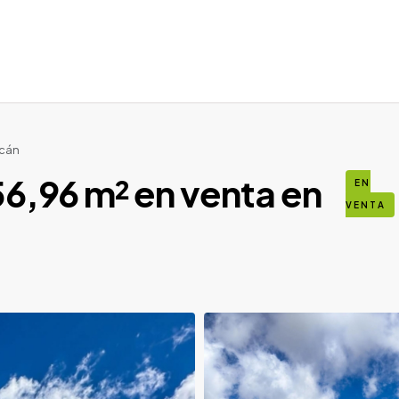
lcán
56,96 m² en venta en
EN
VENTA