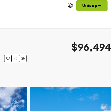
Unisap
$96,494