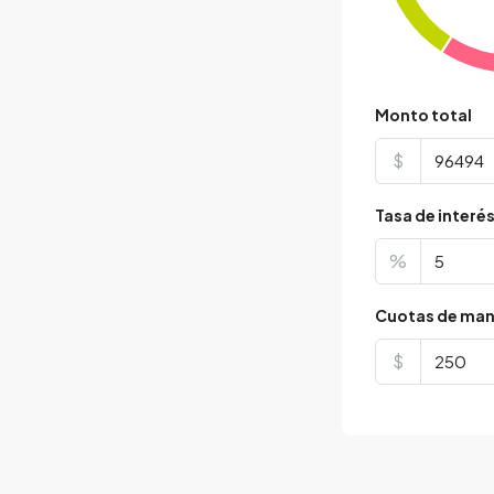
Monto total
$
Tasa de interé
%
Cuotas de man
$