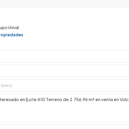
upo Unival
propiedades